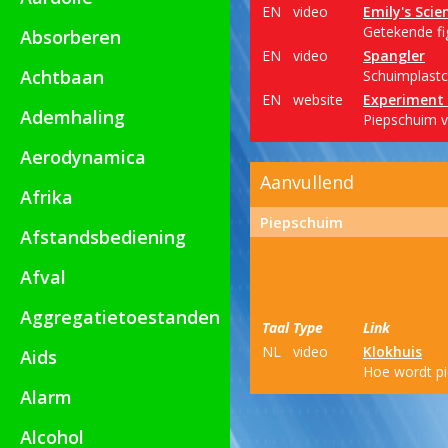
EN
video
Emily's Scie
Getekende fi
Absorberen
EN
video
Spangler
Achtbaan
Schuimplastc
EN
website
Experiment 
Ademhaling
Piepschuim ve
Aerodynamica
Aanvullend
Afrika
Piepschuim
Afstandsbediening
Afval
Aggregatietoestanden
Taal
Type
Link
NL
video
Klokhuis
Aids
Hoe wordt p
Alarm
Alcohol