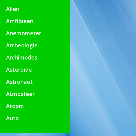
Alien
Amfibieën
Anemometer
Archeologie
Archimedes
Asteroïde
Astronaut
Atmosfeer
Atoom
Auto