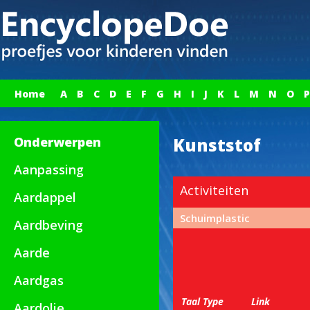
Home
A
B
C
D
E
F
G
H
I
J
K
L
M
N
O
P
Onderwerpen
Kunststof
Aanpassing
Activiteiten
Aardappel
Schuimplastic
Aardbeving
Aarde
Aardgas
Taal
Type
Link
Aardolie