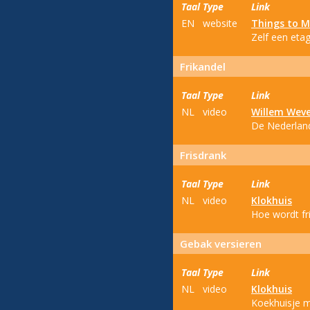
Taal
Type
Link
EN
website
Things to 
Zelf een eta
Frikandel
Taal
Type
Link
NL
video
Willem Wev
De Nederland
Frisdrank
Taal
Type
Link
NL
video
Klokhuis
Hoe wordt fr
Gebak versieren
Taal
Type
Link
NL
video
Klokhuis
Koekhuisje m