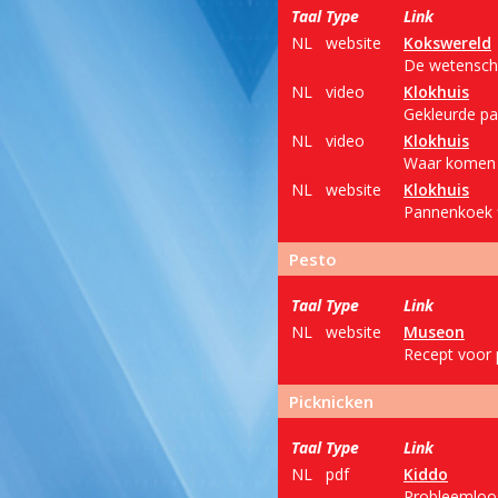
Taal
Type
Link
NL
website
Kokswereld
De wetensch
NL
video
Klokhuis
Gekleurde pa
NL
video
Klokhuis
Waar komen 
NL
website
Klokhuis
Pannenkoek f
Pesto
Taal
Type
Link
NL
website
Museon
Recept voor 
Picknicken
Taal
Type
Link
NL
pdf
Kiddo
Probleemloos 