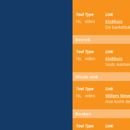
Taal
Type
Link
NL
video
Klokhuis
De banketbak
Bestek
Taal
Type
Link
NL
video
Klokhuis
Sinds wannee
Blinde vink
Taal
Type
Link
NL
video
Willem Wev
Hoe komt de 
Boeken
Taal
Type
Link