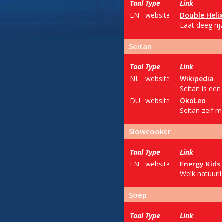
Taal
Type
Link
EN
website
Double Heli
Laat deeg ri
Seitan
Taal
Type
Link
NL
website
Wikipedia
Seitan is een
DU
website
ÖkoLeo
Seitan zelf 
Slowcooker
Taal
Type
Link
EN
website
Energy Kids
Welk natuurl
Soep
Taal
Type
Link