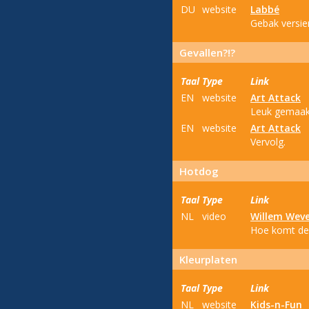
DU
website
Labbé
Gebak versie
Gevallen?!?
Taal
Type
Link
EN
website
Art Attack
Leuk gemaakt
EN
website
Art Attack
Vervolg.
Hotdog
Taal
Type
Link
NL
video
Willem Wev
Hoe komt de
Kleurplaten
Taal
Type
Link
NL
website
Kids-n-Fun