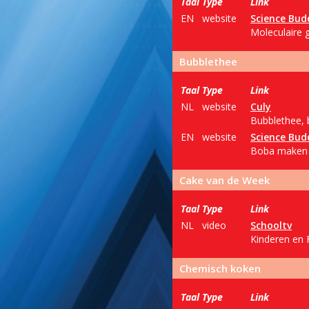
Taal
Type
Link
EN
website
Science Bud
Moleculaire 
Bubblethee
Taal
Type
Link
NL
website
Culy
Bubblethee, 
EN
website
Science Bud
Boba maken m
Cake van de Week
Taal
Type
Link
NL
video
Schooltv
Kinderen en 
Chemisch koken
Taal
Type
Link