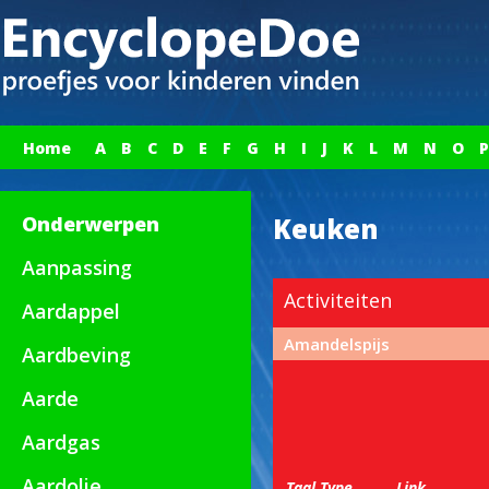
Home
A
B
C
D
E
F
G
H
I
J
K
L
M
N
O
P
Onderwerpen
Keuken
Aanpassing
Activiteiten
Aardappel
Amandelspijs
Aardbeving
Aarde
Aardgas
Aardolie
Taal
Type
Link