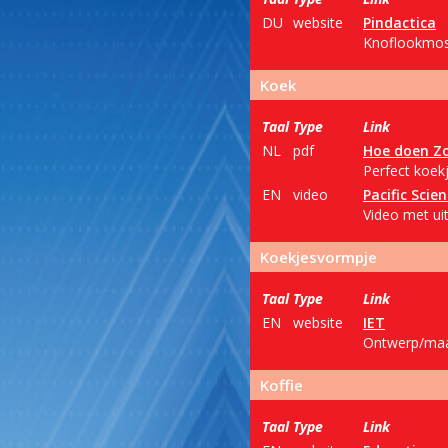
DU
website
Pindactica
Knoflookmost
Koek
Taal
Type
Link
NL
pdf
Hoe doen Z
Perfect koekj
EN
video
Pacific Scie
Video met uit
Koekjesvormpje
Taal
Type
Link
EN
website
IET
Ontwerp/maak
Koffie
Taal
Type
Link