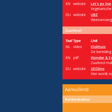
EN
website
Let's go live
Vegetarische
DU
website
UBZ
Vleesvervang
Zuurkool
Taal
Type
Link
NL
video
Klokhuis
De bereiding
EN
pdf
Wonder & E
Zuurkool mak
DU
website
GEOlino
Hier wordt n
Aanvullend
Banketbakker