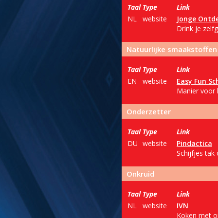
Taal
Type
Link
NL
website
Jonge Ontd
Drink je zelf
Natuurlijke smaakstoffen
Taal
Type
Link
EN
website
Easy Fun Sc
Manier voor h
Onderzetter
Taal
Type
Link
DU
website
Pindactica
Schijfjes ta
Onkruid
Taal
Type
Link
NL
website
IVN
Koken met o