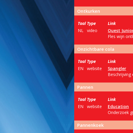
Ontkurken
Taal
Type
Link
NL
video
Quest Junio
Fles wijn on
Onzichtbare cola
Taal
Type
Link
EN
website
Spangler
Beschrijving 
Pannen
Taal
Type
Link
EN
website
Education
Onderzoek gi
Pannenkoek