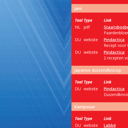
Jam
Taal
Type
Link
NL
pdf
Staatsbosb
Paardenbloem
DU
website
Pindactica
Recept voor 
DU
website
Pindactica
2 recepten vo
Japanse duizendknoop
Taal
Type
Link
DU
website
Pindactica
Duizendknoop
Kampvuur
Taal
Type
Link
DU
website
Labbé