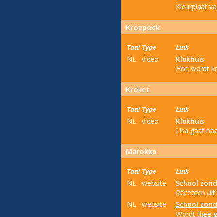
Kleurplaat va
Kroepoek
Taal
Type
Link
NL
video
Klokhuis
Hoe wordt kr
Kroket
Taal
Type
Link
NL
video
Klokhuis
Lisa gaat na
Marokko
Taal
Type
Link
NL
website
School zond
Recepten uit
NL
website
School zond
Wordt thee g