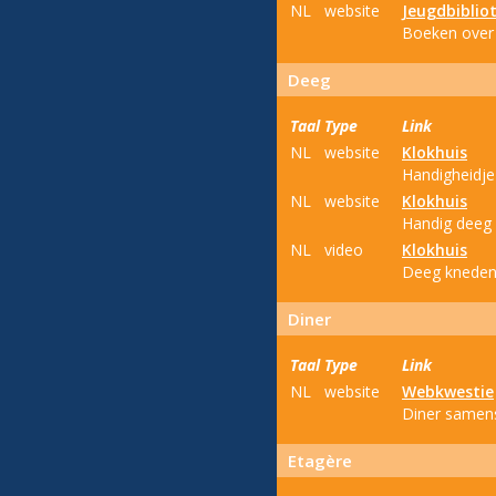
NL
website
Jeugdbiblio
Boeken over f
Deeg
Taal
Type
Link
NL
website
Klokhuis
Handigheidje
NL
website
Klokhuis
Handig deeg 
NL
video
Klokhuis
Deeg kneden
Diner
Taal
Type
Link
NL
website
Webkwestie
Diner samens
Etagère