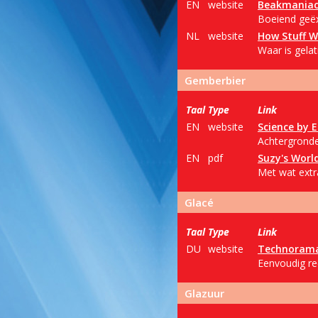
EN
website
Beakmania
Boeiend geëx
NL
website
How Stuff W
Waar is gela
Gemberbier
Taal
Type
Link
EN
website
Science by 
Achtergronden
EN
pdf
Suzy's Worl
Met wat extr
Glacé
Taal
Type
Link
DU
website
Technoram
Eenvoudig re
Glazuur