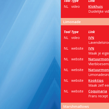
Taal
Type
Link
NL
video
Klokhuis
Duidelijke vi
Limonade
Taal
Type
Link
NL
video
IVN
Lavendelsiroo
NL
website
IVN
Maak je eige
NL
website
Natuurmon
Vlierbloesem
NL
website
Natuurmon
Limonadesiro
NL
website
Kooktips
Maak zelf ee
NL
website
Coquinaria
Frans recept
Marshmallows