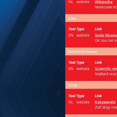
NL
website
Wikipedia
Moleculair k
Cola
Taal
Type
Link
EN
website
Soda Muse
Dit zou het e
Dichtschroeien
Taal
Type
Link
EN
website
Scientific A
Maillard-reac
Drop
Taal
Type
Link
NL
website
Kokswereld
Zelf drop ma