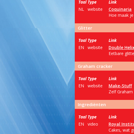
Taal
Type
Link
NL
website
Coquinaria
Hoe maak je 
Glitter
Taal
Type
Link
EN
website
Double Heli
Eetbare glit
Graham cracker
Taal
Type
Link
EN
website
Make-Stuff
Zelf Graham 
Ingrediënten
Taal
Type
Link
EN
video
Royal Instit
Cakes, wat ge