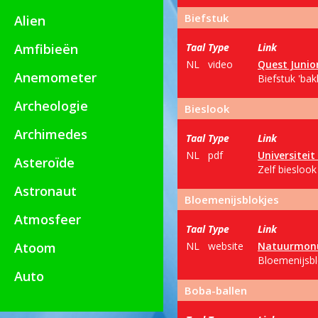
Biefstuk
Alien
Amfibieën
Taal
Type
Link
NL
video
Quest Junio
Anemometer
Biefstuk 'bak
Archeologie
Bieslook
Archimedes
Taal
Type
Link
NL
pdf
Universitei
Asteroïde
Zelf bieslook
Astronaut
Bloemenijsblokjes
Atmosfeer
Taal
Type
Link
Atoom
NL
website
Natuurmon
Bloemenijsbl
Auto
Boba-ballen