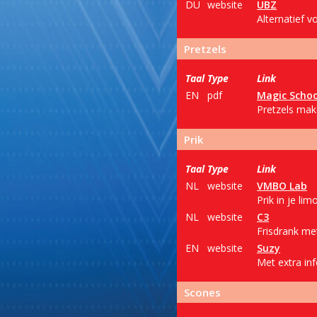
DU
website
UBZ
Alternatief 
Pretzels
Taal
Type
Link
EN
pdf
Magic Schoo
Pretzels mak
Prik
Taal
Type
Link
NL
website
VMBO Lab
Prik in je l
NL
website
C3
Frisdrank me
EN
website
Suzy
Met extra inf
Scones