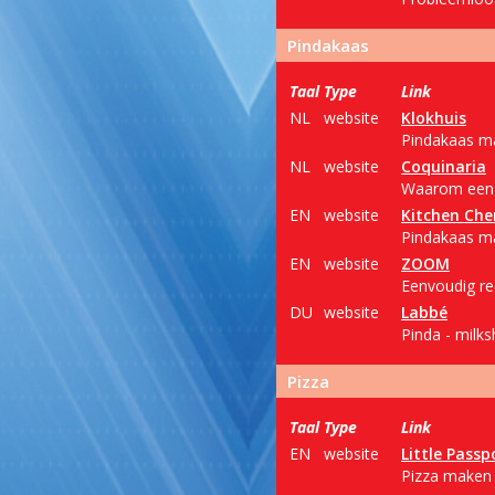
Pindakaas
Taal
Type
Link
NL
website
Klokhuis
Pindakaas ma
NL
website
Coquinaria
Waarom een p
EN
website
Kitchen Che
Pindakaas ma
EN
website
ZOOM
Eenvoudig re
DU
website
Labbé
Pinda - milk
Pizza
Taal
Type
Link
EN
website
Little Passp
Pizza maken 