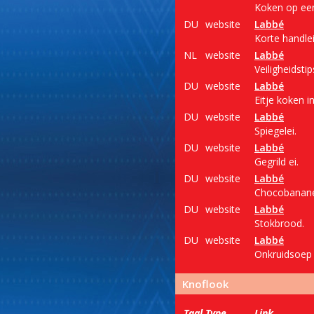
Koken op een
DU
website
Labbé
Korte handle
NL
website
Labbé
Veiligheidst
DU
website
Labbé
Eitje koken i
DU
website
Labbé
Spiegelei.
DU
website
Labbé
Gegrild ei.
DU
website
Labbé
Chocobanan
DU
website
Labbé
Stokbrood.
DU
website
Labbé
Onkruidsoep u
Knoflook
Taal
Type
Link