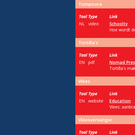
Tompouce
Taal
Type
Link
NL
video
Schooltv
Hoe wordt de
Tortilla's
Taal
Type
Link
EN
pdf
Nomad Pres
Tortilla's ma
Vlees
Taal
Type
Link
EN
website
Education
Vlees: aanbr
Vleesvervanger
Taal
Type
Link