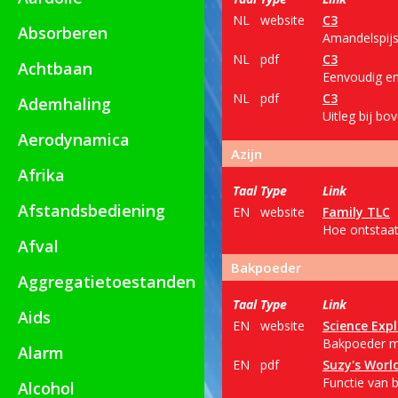
NL
website
C3
Absorberen
Amandelspijs
NL
pdf
C3
Achtbaan
Eenvoudig en
NL
pdf
C3
Ademhaling
Uitleg bij bo
Aerodynamica
Azijn
Afrika
Taal
Type
Link
Afstandsbediening
EN
website
Family TLC
Hoe ontstaat 
Afval
Bakpoeder
Aggregatietoestanden
Taal
Type
Link
Aids
EN
website
Science Expl
Bakpoeder ma
Alarm
EN
pdf
Suzy's Worl
Functie van 
Alcohol