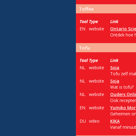
Toffee
Taal
Type
Link
EN
website
Ontario Sci
Ontdek hoe h
Tofu
Taal
Type
Link
NL
website
Soja
Tofu zelf ma
NL
website
Soja
Wat is tofu?
NL
website
Ouders Onli
Ook recepte
EN
website
Yumiko Mor
Geheimen om
DU
video
KIKA
Vanaf minuut