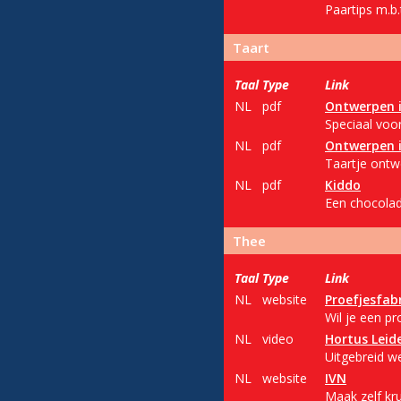
Paartips m.b.
Taart
Taal
Type
Link
NL
pdf
Ontwerpen i
Speciaal voor
NL
pdf
Ontwerpen i
Taartje ontw
NL
pdf
Kiddo
Een chocola
Thee
Taal
Type
Link
NL
website
Proefjesfab
Wil je een pr
NL
video
Hortus Leid
Uitgebreid w
NL
website
IVN
Maak zelf kru