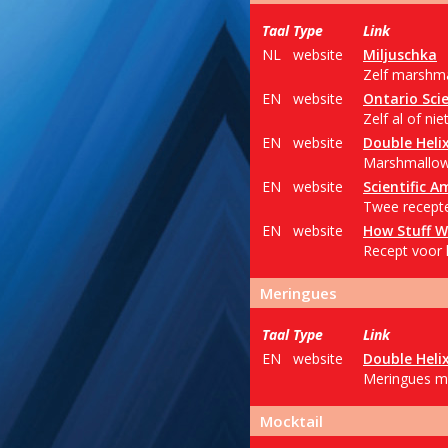
Taal
Type
Link
NL
website
Miljuschka
Zelf marshma
EN
website
Ontario Sci
Zelf al of n
EN
website
Double Heli
Marshmallows 
EN
website
Scientific A
Twee recepten
EN
website
How Stuff W
Recept voor 
Meringues
Taal
Type
Link
EN
website
Double Heli
Meringues mak
Mocktail