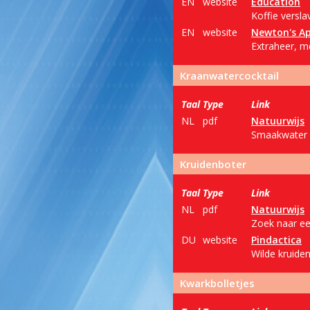
EN
website
Education
Koffie versl
EN
website
Newton's Ap
Extraheer, me
Kraanwatercocktail
Taal
Type
Link
NL
pdf
Natuurwijs
Smaakwater m
Kruidenboter
Taal
Type
Link
NL
pdf
Natuurwijs
Zoek naar ee
DU
website
Pindactica
Wilde kruide
Kwarkbolletjes