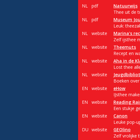
NL
pdf
Natuurwijs
Thee uit de 
NL
pdf
Museum Jou
Leuk: theezak
NL
website
Marina's re
Zelf ijsthee 
NL
website
Theemuts
Recept en wat
NL
website
Aha in de Kl
Lost thee al
NL
website
Jeugdbiblio
Boeken over 
EN
website
eHow
IJsthee make
EN
website
Reading Ra
Een stukje ge
EN
website
Canon
Leuke pop-up
DU
website
GEOlino
Zelf vrolijke