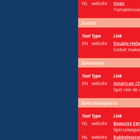
NL
website
Vives
Tomatensoep 
Sorbet
Taal
Type
Link
EN
website
Double Heli
Sorbet maken:
Specerijen
Taal
Type
Link
EN
website
American Ch
Spel: reis de
Speculaaspasta
Taal
Type
Link
NL
website
Bewuste Ee
Speculaaspas
NL
website
Babbelwate