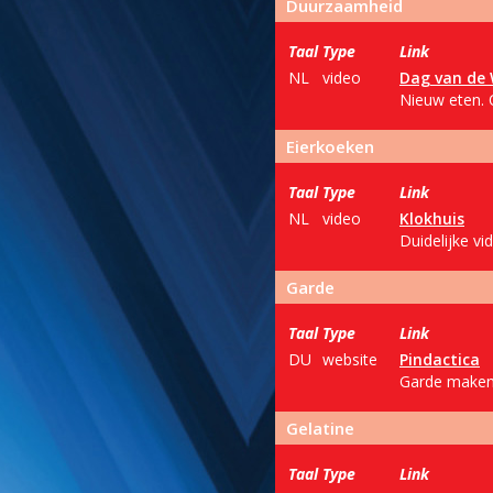
Duurzaamheid
Taal
Type
Link
NL
video
Dag van de
Nieuw eten. 
Eierkoeken
Taal
Type
Link
NL
video
Klokhuis
Duidelijke v
Garde
Taal
Type
Link
DU
website
Pindactica
Garde maken 
Gelatine
Taal
Type
Link