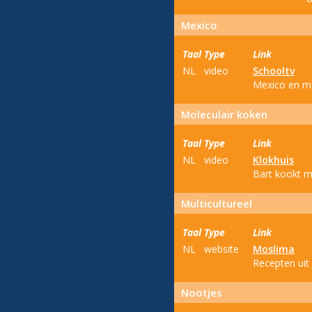
Mexico
Taal
Type
Link
NL
video
Schooltv
Mexico en ma
Moleculair koken
Taal
Type
Link
NL
video
Klokhuis
Bart kookt m
Multicultureel
Taal
Type
Link
NL
website
Moslima
Recepten uit
Nootjes