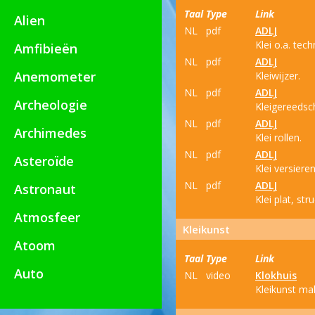
Taal
Type
Link
Alien
NL
pdf
ADLJ
Klei o.a. tec
Amfibieën
NL
pdf
ADLJ
Anemometer
Kleiwijzer.
NL
pdf
ADLJ
Archeologie
Kleigereedsc
NL
pdf
ADLJ
Archimedes
Klei rollen.
NL
pdf
ADLJ
Asteroïde
Klei versieren
NL
pdf
ADLJ
Astronaut
Klei plat, str
Atmosfeer
Kleikunst
Atoom
Taal
Type
Link
Auto
NL
video
Klokhuis
Kleikunst ma