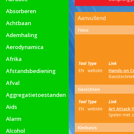
Absorberen
Aanvullend
Achtbaan
Fimo
Ademhaling
Aerodynamica
Afrika
Taal
Type
Link
Afstandsbediening
EN
website
Hands-on Cr
Basistechnie
Afval
Gezichten
Aggregatietoestanden
Taal
Type
Link
Aids
EN
website
Art Attack 
Spelen met z
Alarm
Kleibasis
Alcohol