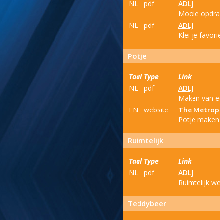
NL
pdf
ADLJ
Mooie opdrac
NL
pdf
ADLJ
Klei je favori
Potje
Taal
Type
Link
NL
pdf
ADLJ
Maken van ee
EN
website
The Metrop
Potje maken v
Ruimtelijk
Taal
Type
Link
NL
pdf
ADLJ
Ruimtelijk we
Teddybeer