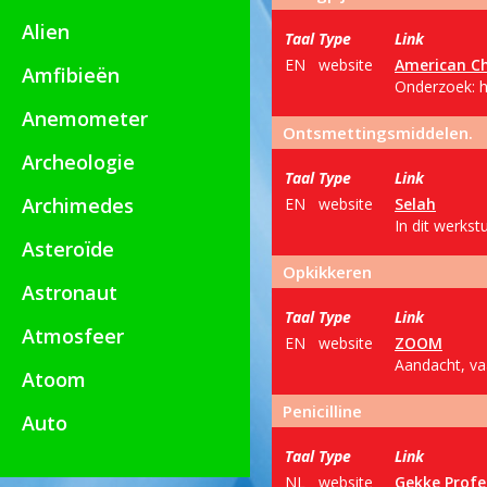
Alien
Taal
Type
Link
EN
website
American Ch
Amfibieën
Onderzoek: 
Anemometer
Ontsmettingsmiddelen.
Archeologie
Taal
Type
Link
Archimedes
EN
website
Selah
In dit werks
Asteroïde
Opkikkeren
Astronaut
Taal
Type
Link
Atmosfeer
EN
website
ZOOM
Aandacht, va
Atoom
Penicilline
Auto
Taal
Type
Link
NL
website
Gekke Profe