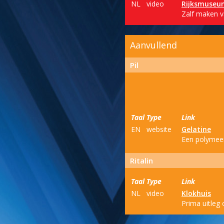
NL
video
Rijksmuseu
Zalf maken v
Aanvullend
Pil
Taal
Type
Link
EN
website
Gelatine
Een polymeer,
Ritalin
Taal
Type
Link
NL
video
Klokhuis
Prima uitleg