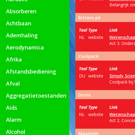
Belangrijk om
Absorberen
Bittere pil
Achtbaan
Taal
Type
Link
Ademhaling
NL
website
Wetenschap 
Act 3. Onder
Aerodynamica
Coolpack
Afrika
Taal
Type
Link
Afstandsbediening
DU
website
Simply Scie
Coolpack bij
Afval
Dosis
Aggregatietoestanden
Aids
Taal
Type
Link
NL
website
Wetenschap 
Alarm
Act 2. Concen
Alcohol
Maagpijn