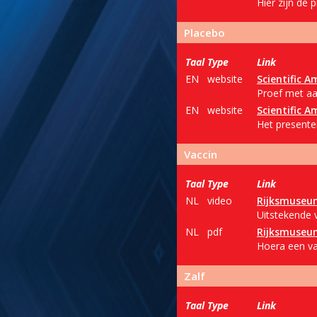
Hier zijn de p
Placebo
Taal
Type
Link
EN
website
Scientific A
Proef met aa
EN
website
Scientific A
Het presenter
Vaccin
Taal
Type
Link
NL
video
Rijksmuseu
Uitstekende 
NL
pdf
Rijksmuseu
Hoera een va
Zalf
Taal
Type
Link