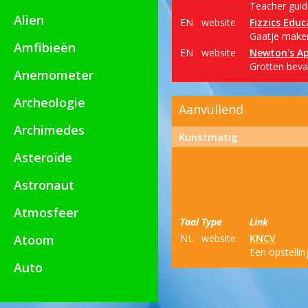
Teacher guide
Alien
EN
website
Fizzics Educ
Gaatje maken 
Amfibieën
EN
website
Newton's Ap
Grotten bevat
Anemometer
Archeologie
Aanvullend
Archimedes
Kunstmatig
Asteroïde
Astronaut
Atmosfeer
Taal
Type
Link
Atoom
NL
website
KNCV
Een opstelli
Auto