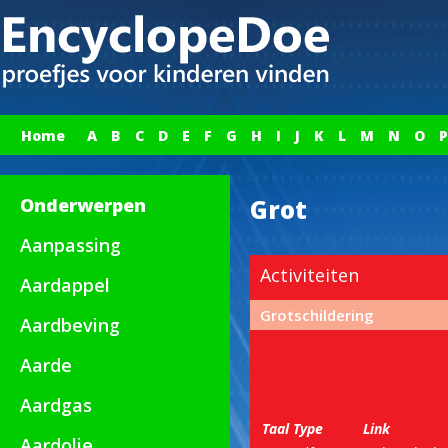
Home
A
B
C
D
E
F
G
H
I
J
K
L
M
N
O
P
Onderwerpen
Grot
Aanpassing
Activiteiten
Aardappel
Grotschildering
Aardbeving
Aarde
Aardgas
Taal
Type
Link
Aardolie