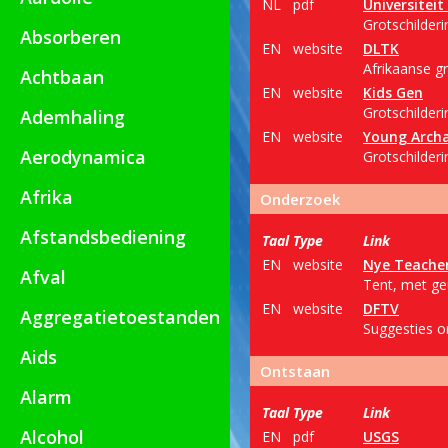
NL
pdf
Universitei
Grotschilderi
Absorberen
EN
website
DLTK
Afrikaanse gr
Achtbaan
EN
website
Kids Gen
Grotschilderi
Ademhaling
EN
website
Young Archa
Aerodynamica
Grotschilderi
Afrika
Onderzoek
Afstandsbediening
Taal
Type
Link
EN
website
Nye Teacher
Afval
Tent, met ge
EN
website
DFTV
Aggregatietoestanden
Suggesties o
Aids
Ontstaan
Alarm
Taal
Type
Link
Alcohol
EN
pdf
USGS