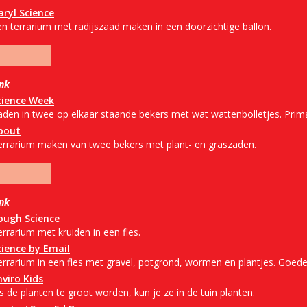
aryl Science
en terrarium met radijszaad maken in een doorzichtige ballon.
ink
cience Week
aden in twee op elkaar staande bekers met wat wattenbolletjes. Prima
bout
errarium maken van twee bekers met plant- en graszaden.
ink
ough Science
rrarium met kruiden in een fles.
cience by Email
errarium in een fles met gravel, potgrond, wormen en plantjes. Goede 
nviro Kids
s de planten te groot worden, kun je ze in de tuin planten.