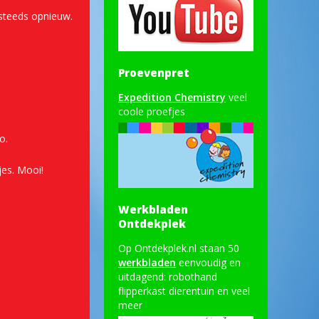
 steeds opnieuw.
Proevenpret
Expedition Chemistry
veel
coole proefjes
o.
jes. Mooi!
Werkbladen
Ontdekplek
Op Ontdekplek.nl staan 50
werkbladen
eenvoudig en
uitdagend: robothand
flipperkast dierentuin en veel
meer