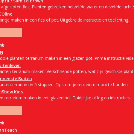
upta / Sam Ed Brown
 afgesloten fles. Planten gebruiken hetzelfde water en dezelfde lucht
EOlino
intje maken in een fles of pot. Uitgebreide instructie en toelichting.
ink
VN
ooie planten-terrarium maken in een glazen pot. Prima instructie vide
uitenleven
anten-terrarium maken. Verschillende potten, wat zijn geschikte plant
innenste Buiten
lantenterrarium in 5 stappen. Tips om je terrarium mooi te houden.
ciShow Kids
n terrarium maken in een glazen pot Duidelijke uitleg en instructies.
ink
anTeach