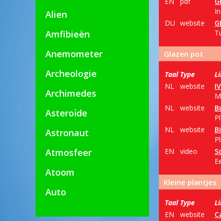
EN
pdf
G
In
Alien
DU
website
G
Amfibieën
Tu
Anemometer
Glazen pot
Archeologie
Taal
Type
L
NL
website
I
Archimedes
M
NL
website
B
Asteroïde
Pl
NL
website
B
Astronaut
P
Atmosfeer
EN
video
S
Ee
Atoom
Kleine plantjes
Auto
Taal
Type
L
EN
website
C