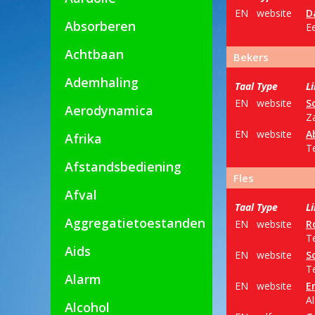
EN
website
D
Absorberen
E
Achtbaan
Bekers
Ademhaling
Taal
Type
L
EN
website
S
Aerodynamica
Z
EN
website
A
Afrika
T
Afstandsbediening
Fles
Afval
Taal
Type
L
Aggregatietoestanden
EN
website
R
Te
Aids
EN
website
S
T
Alarm
EN
website
E
Al
Alcohol