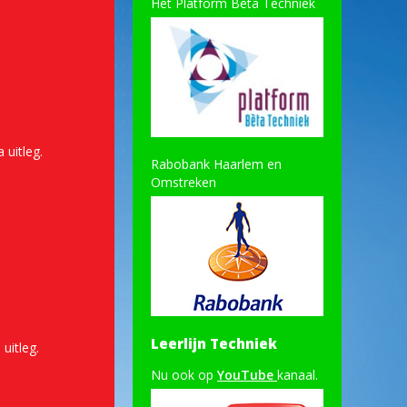
Het Platform Bèta Techniek
 uitleg.
Rabobank Haarlem en
Omstreken
Leerlijn Techniek
uitleg.
Nu ook op
YouTube
kanaal.