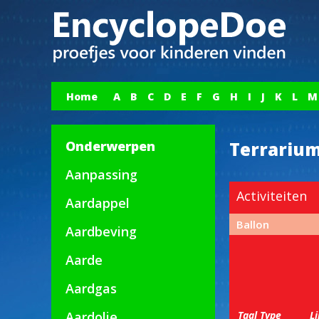
Home
A
B
C
D
E
F
G
H
I
J
K
L
M
Onderwerpen
Terrariu
Aanpassing
Activiteiten
Aardappel
Ballon
Aardbeving
Aarde
Aardgas
Aardolie
Taal
Type
L