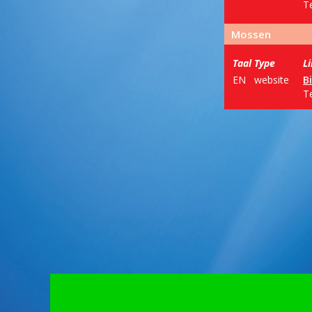
T
Mossen
Taal
Type
L
EN
website
B
T