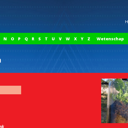
H
N
O
P
Q
R
S
T
U
V
W
X
Y
Z
Wetenschap
m
ink