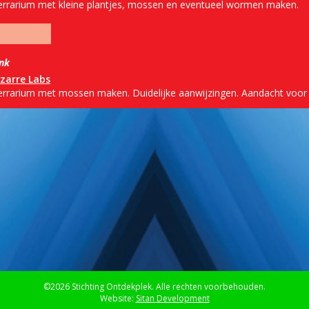
errarium met kleine plantjes, mossen en eventueel wormen maken.
ink
izarre Labs
errarium met mossen maken. Duidelijke aanwijzingen. Aandacht voor
©2026 Stichting Ontdekplek. Alle rechten voorbehouden.
Website:
Sitan Development