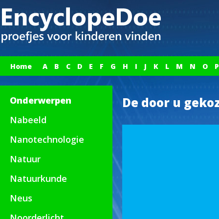
Home
A
B
C
D
E
F
G
H
I
J
K
L
M
N
O
P
Onderwerpen
De door u gekoz
Nabeeld
Nanotechnologie
Natuur
Natuurkunde
Neus
Noorderlicht